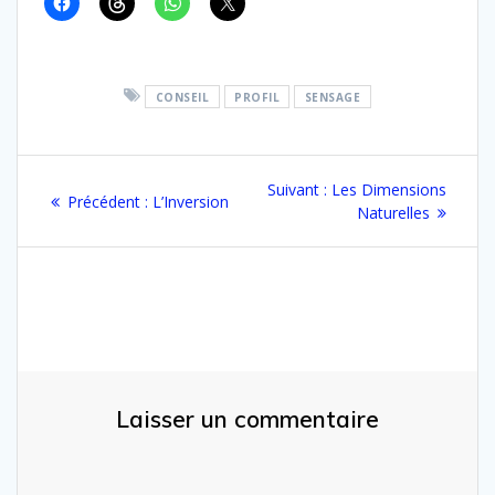
CONSEIL
PROFIL
SENSAGE
Navigation
Article
Suivant :
Les Dimensions
Article
Précédent :
L’Inversion
de
suivant
Naturelles
précédent
:
:
l’article
Laisser un commentaire