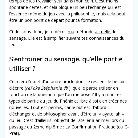
temps de les travailler seul dans mon coin. C’est moins
spontané certes, et cela bloque un peu l’échange qui est
l’essence même du jeu avec la philosophie, mais cela peut
être un bon point de départ pour ta formation.
Ci-dessous donc, je te décris
ma
méthode
actuelle
de
sensage. Elle est à simplifier suivant tes connaissances du
Jeu.
S’entrainer au sensage, qu’elle partie
utiliser ?
Cela fera l’objet d’un autre article dont je ressens le besoin
d’écrire (
rePoke Stéphanie 😉
): qu’elle partie utiliser en
fonction de la question que l’on me pose ? Il y a moultes
types de partie au Jeu du Phénix et libre à toi d’en créer des
nouvelles. Tout est permis, car le but est d’abord
d’échanger et de philosopher avant d’être un « ayatollah »
du jeu. C’est d’ailleurs l’objectif de l’atelier à animer lors du
passage du 2ème diplôme : La Confirmation Pratique (ou C-
Prat).