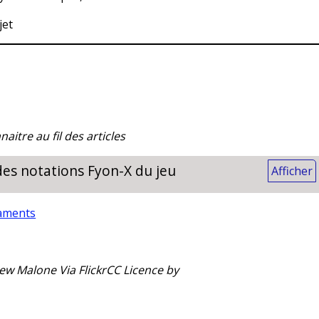
ujet
itre au fil des articles
 des notations Fyon-X du jeu
Afficher
aments
w Malone Via FlickrCC Licence by