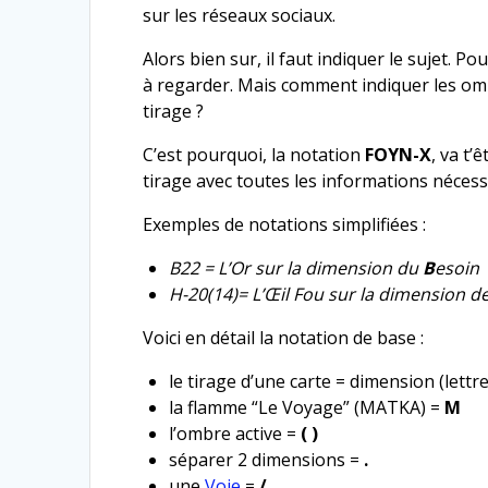
sur les réseaux sociaux.
Alors bien sur, il faut indiquer le sujet. 
à regarder. Mais comment indiquer les ombr
tirage ?
C’est pourquoi, la notation
FOYN-X
, va t’
tirage avec toutes les informations nécess
Exemples de notations simplifiées :
B22 = L’Or sur la dimension du
B
esoin
H-20(14)= L’Œil Fou sur la dimension de 
Voici en détail la notation de base :
le tirage d’une carte = dimension (lett
la flamme “Le Voyage” (MATKA) =
M
l’ombre active =
( )
séparer 2 dimensions =
.
une
Voie
=
/