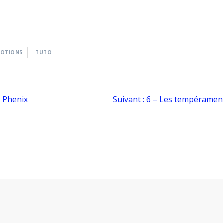
NOTION5
TUTO
Article
u Phenix
Suivant :
6 – Les tempéramen
suivant
: