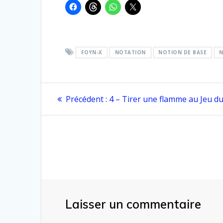
FOYN-X
NOTATION
NOTION DE BASE
Navigation
Article
Précédent :
4 – Tirer une flamme au Jeu d
précédent
de
:
l’article
Laisser un commentaire