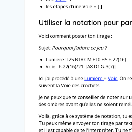
les étapes d’une Voie
= [ ]
Utiliser la notation pour pa
Voici comment poster ton tirage :
Sujet:
Pourquoi j’adore ce jeu ?
Lumière : I25.B18.CM.E10.H5.F-22(16)
Voie : F-22(16)/21. [A8.D1.G-3(7)]
Ici j’ai procédé à une
Lumière
+
Voie
. On r
suivent la Voie des crochets.
Je ne peux que te conseiller de noter sur u
des ombres avant qu’elles ne soient remél
Voilà, grâce à ce système de notation, tu 
Tu peux même envoyer ton tirage par text
et il est capable de te l’interpréter. Tu ne