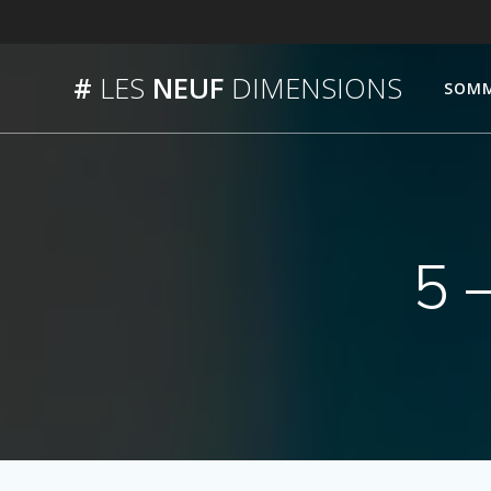
Passer
au
contenu
#
LES
NEUF
DIMENSIONS
SOMM
5 