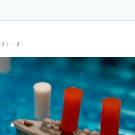
19
|
0