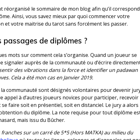
ent réorganisé le sommaire de mon blog afin qu’il correspon
ôme. Ainsi, vous savez mieux par quoi commencer votre
n et votre maitrise du tarot sans forcément les passer.
 passages de diplômes ?
elques mots sur comment cela s’organise. Quand un joueur se
e se signaler auprès de la communauté ou d’écrire directemen
sentir des vibrations dans la force et identifier un padawan
uves. Cela a été mon cas en Janvier 2019.
 la communauté sont désignés volontaires pour devenir jury
e appel à d’autres joueurs novices pour participer, recevoir
e faire soit en présentiel, soit en distanciel. Le jury a alors 
’obtention du diplôme. La note requise pour tout diplôme es
hasard, mais issu du Bûcher.
es franches sur un carré de 5*5 (Hors MATKA) au milieu du
abolique
où toutes les lignes, colonnes et diagonales ont po