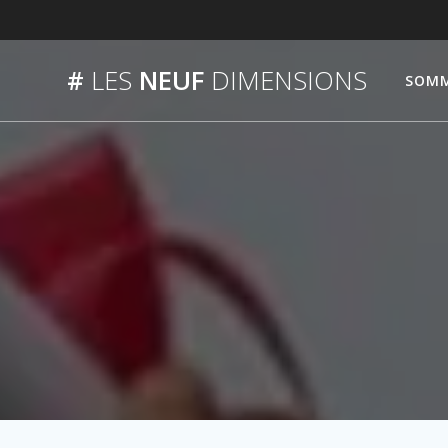
Passer
au
contenu
#
LES
NEUF
DIMENSIONS
SOMM