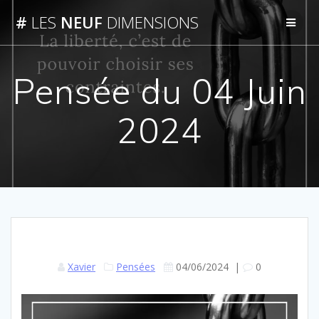
Passer
#
LES
NEUF
DIMENSIONS
au
contenu
Pensée du 04 Juin
2024
Xavier
Pensées
04/06/2024
|
0