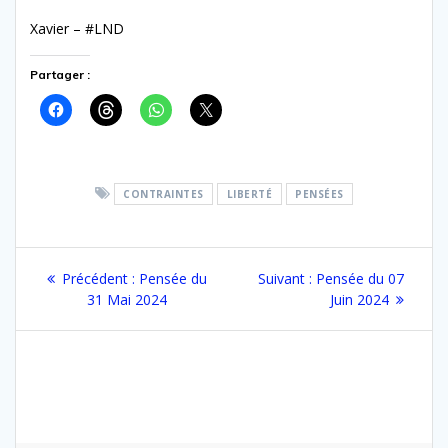
Xavier – #LND
Partager :
CONTRAINTES
LIBERTÉ
PENSÉES
Navigation
Article
Article
Précédent :
Pensée du
Suivant :
Pensée du 07
de
précédent
suivant
31 Mai 2024
Juin 2024
:
:
l’article