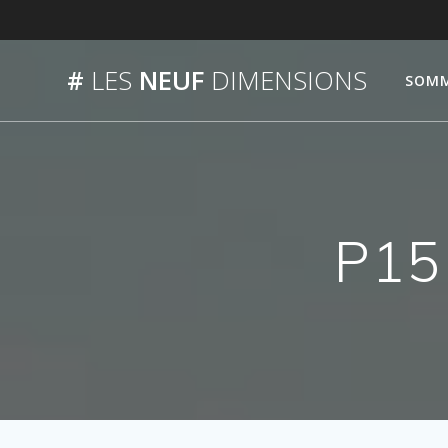
Passer
au
contenu
#
LES
NEUF
DIMENSIONS
SOMM
P15 