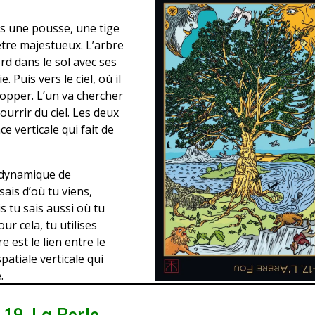
is une pousse, une tige
être majestueux. L’arbre
ord dans le sol avec ses
. Puis vers le ciel, où il
elopper. L’un va chercher
nourrir du ciel. Les deux
e verticale qui fait de
e dynamique de
ais d’où tu viens,
s tu sais aussi où tu
our cela, tu utilises
e est le lien entre le
patiale verticale qui
.
19. La Perle