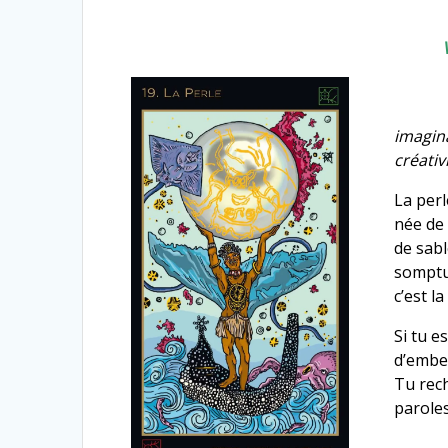
imagina
créativ
La perl
née de 
de sabl
somptue
c’est l
Si tu e
d’embel
Tu rech
paroles