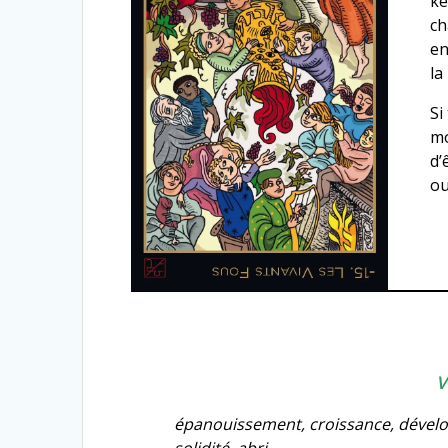
ke
ch
en
la
Si
mo
d’
ou
V
épanouissement, croissance, dével