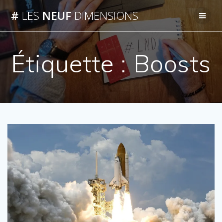
Passer
#
LES
NEUF
DIMENSIONS
au
contenu
Étiquette :
Boosts