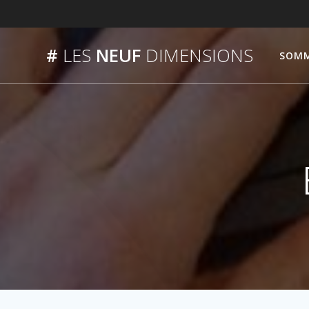
Passer
au
contenu
#
LES
NEUF
DIMENSIONS
SOMM