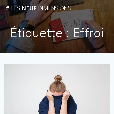
Passer
#
LES
NEUF
DIMENSIONS
au
contenu
Étiquette :
Effroi